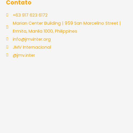
Contato
+63 917 623 6172
Marian Center Building | 959 San Marcelino Street |
Ermita, Manila 1000, Philippines
info@jmvinter.org
JMV Internacional
@jmv.inter