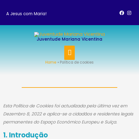
Skip
to
A Jesus com Maria!
content
MAIN
Juventude Mariana Vicentina
MENU
Home
Política de cookies
Consent
Consent
Consent
Consent
Consent
Consent
Consent
Consent
Consent
Esta Política de Cookies foi actualizada pela última vez em
to
to
to
to
to
to
to
to
to
Dezembro 8, 2022 e aplica-se a cidadãos e residentes legais
service
service
service
service
service
service
service
service
service
permanentes do Espaço Económico Europeu e Suíça.
elementor
wordpress
mailchimp
google-
google-
youtube
facebook
twitter
diversos
1. Introdução
fonts
maps