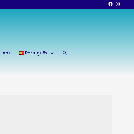
Search
a-nos
Português