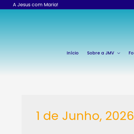
Skip
A Jesus com Maria!
to
content
Início
Sobre a JMV
F
1 de Junho, 2026