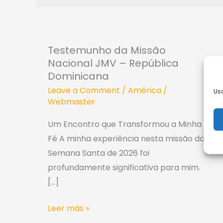
Testemunho
Testemunho da Missão
da
Nacional JMV – República
Missão
Dominicana
Nacional
Leave a Comment
/
América
/
Us
JMV
Webmaster
–
República
Um Encontro que Transformou a Minha
Dominicana
Fé A minha experiência nesta missão da
Semana Santa de 2026 foi
profundamente significativa para mim.
[…]
Leer más »