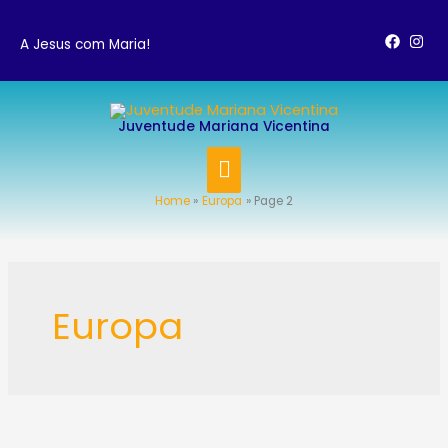
Skip
to
A Jesus com Maria!
content
MAIN
Juventude Mariana Vicentina
MENU
Home
Europa
Page 2
Post
pagination
Europa
Jovens
peregrinos