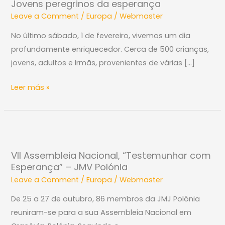
Jovens peregrinos da esperança
da
Leave a Comment
/
Europa
/
Webmaster
esperança
No último sábado, 1 de fevereiro, vivemos um dia
profundamente enriquecedor. Cerca de 500 crianças,
jovens, adultos e Irmãs, provenientes de várias […]
Leer más »
VII
Assembleia
VII Assembleia Nacional, “Testemunhar com
Nacional,
Esperança” – JMV Polónia
“Testemunhar
Leave a Comment
/
Europa
/
Webmaster
com
Esperança”
De 25 a 27 de outubro, 86 membros da JMJ Polónia
–
reuniram-se para a sua Assembleia Nacional em