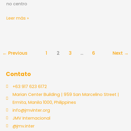
no centro
Leer más »
←
Previous
1
2
3
…
6
Next
→
Contato
+63 917 623 6172
Marian Center Building | 959 San Marcelino Street |
Ermita, Manila 1000, Philippines
info@jmvinter.org
JMV Internacional
@jmv.inter