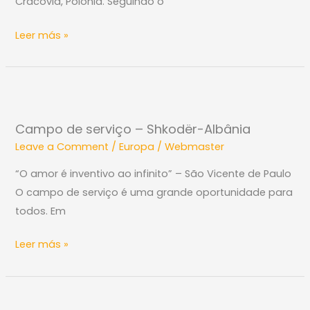
JMV
Cracóvia, Polónia. Seguindo o
Polónia
Leer más »
Campo
de
Campo de serviço – Shkodër-Albânia
serviço
Leave a Comment
/
Europa
/
Webmaster
–
Shkodër-
“O amor é inventivo ao infinito” – São Vicente de Paulo
Albânia
O campo de serviço é uma grande oportunidade para
todos. Em
Leer más »
Escape