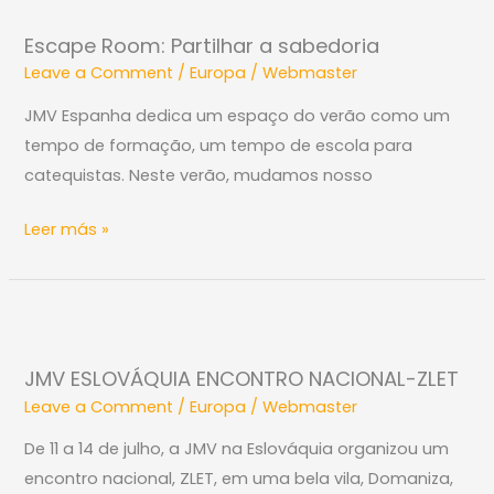
Room:
Escape Room: Partilhar a sabedoria
Partilhar
Leave a Comment
/
Europa
/
Webmaster
a
sabedoria
JMV Espanha dedica um espaço do verão como um
tempo de formação, um tempo de escola para
catequistas. Neste verão, mudamos nosso
Leer más »
JMV
ESLOVÁQUIA
JMV ESLOVÁQUIA ENCONTRO NACIONAL-ZLET
ENCONTRO
Leave a Comment
/
Europa
/
Webmaster
NACIONAL-
ZLET
De 11 a 14 de julho, a JMV na Eslováquia organizou um
encontro nacional, ZLET, em uma bela vila, Domaniza,