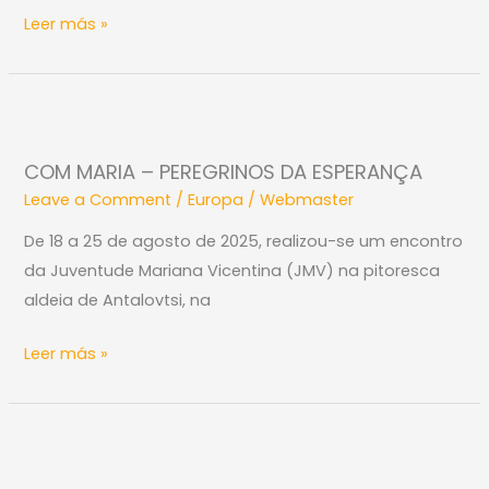
Leer más »
2025
COM
MARIA
COM MARIA – PEREGRINOS DA ESPERANÇA
–
Leave a Comment
/
Europa
/
Webmaster
PEREGRINOS
DA
De 18 a 25 de agosto de 2025, realizou-se um encontro
ESPERANÇA
da Juventude Mariana Vicentina (JMV) na pitoresca
aldeia de Antalovtsi, na
Leer más »
Jubileu
Roma