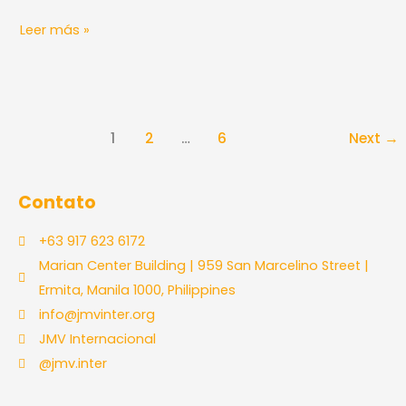
Leer más »
1
2
…
6
Next
→
Contato
+63 917 623 6172
Marian Center Building | 959 San Marcelino Street |
Ermita, Manila 1000, Philippines
info@jmvinter.org
JMV Internacional
@jmv.inter