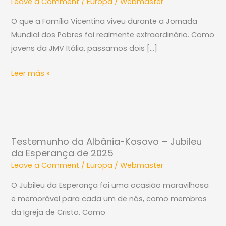
Leave a Comment
/
Europa
/
Webmaster
Itália
na
O que a Família Vicentina viveu durante a Jornada
Jornada
Mundial dos Pobres foi realmente extraordinário. Como
Mundial
jovens da JMV Itália, passamos dois […]
dos
Pobres
Leer más »
Testemunho
da
Testemunho da Albânia-Kosovo – Jubileu
Albânia-
da Esperança de 2025
Kosovo
Leave a Comment
/
Europa
/
Webmaster
–
Jubileu
O Jubileu da Esperança foi uma ocasião maravilhosa
da
e memorável para cada um de nós, como membros
Esperança
da Igreja de Cristo. Como
de