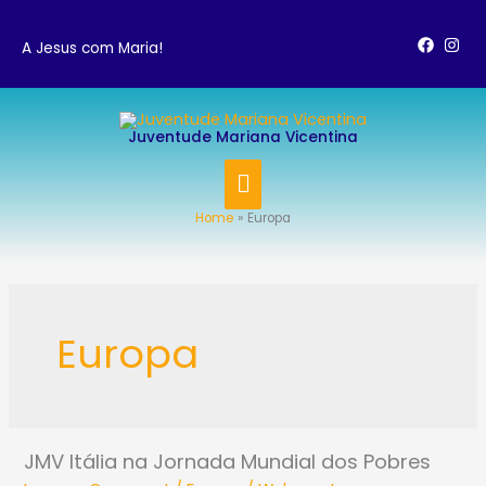
Skip
to
A Jesus com Maria!
content
MAIN
Juventude Mariana Vicentina
MENU
Home
Europa
Post
pagination
Europa
JMV Itália na Jornada Mundial dos Pobres
JMV