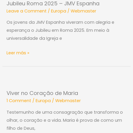
Jubileu Roma 2025 – JMV Espanha
2025
Leave a Comment
/
Europa
/
Webmaster
–
JMV
Os jovens da JMV Espanha viveram com alegria e
Espanha
esperança o Jubileu em Roma 2025. Em meio à
universalidade da Igreja e
Leer más »
Viver
no
Viver no Coração de Maria
Coração
1 Comment
/
Europa
/
Webmaster
de
Maria
Testemunho de uma consagração que transforma o
olhar, o coração e a vida. Maria é prova de como um
filho de Deus,