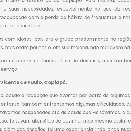
foi muito diferente do de Copiapó. Pela manhã, dep
 e suas necessidades, especialmente no que diz resp
ocupação com a perda do hábito de frequentar a missa 
ja na comunidade.
os com idosos, pois era o grupo predominante na reg
ens, mas eram poucos e, em sua maioria, não moravam na 
 aprendizagem profunda, cheia de desafios, mas també
serviço.
 Vicente de Paulo, Copiapó.
ta, desde a recepção que tivemos por parte de algumas
 entanto, também enfrentamos algumas dificuldades, c
stávamos hospedados até as casas que visitávamos, o q
isso, faltavam utensílios de cozinha, mas mesmo assim
s além dos desafios, foi uma experiência linda, onde pu