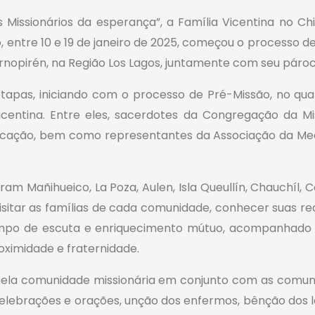
issionários da esperança”, a Família Vicentina no Chil
, entre 10 e 19 de janeiro de 2025, começou o process
rnopirén, na Região Los Lagos, juntamente com seu pároc
tapas, iniciando com o processo de Pré-Missão, no qu
icentina. Entre eles, sacerdotes da Congregação da Mis
ucação, bem como representantes da Associação da Me
m Mañihueico, La Poza, Aulen, Isla Queullín, Chauchíl, 
visitar as famílias de cada comunidade, conhecer suas re
empo de escuta e enriquecimento mútuo, acompanhado 
imidade e fraternidade.
s pela comunidade missionária em conjunto com as comu
as celebrações e orações, unção dos enfermos, bênção dos 