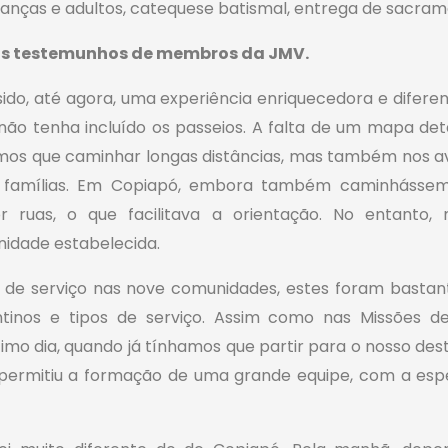
ianças e adultos, catequese batismal, entrega de sacram
rês testemunhos de membros da JMV.
ido, até agora, uma experiência enriquecedora e difere
o tenha incluído os passeios. A falta de um mapa de
hamos que caminhar longas distâncias, mas também nos 
 as famílias. Em Copiapó, embora também caminhásse
or ruas, o que facilitava a orientação. No entanto
dade estabelecida.
s de serviço nas nove comunidades, estes foram bast
entinos e tipos de serviço. Assim como nas Missões
ltimo dia, quando já tínhamos que partir para o nosso dest
 permitiu a formação de uma grande equipe, com a esp