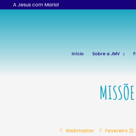
Skip
A Jesus com Maria!
to
content
Início
Sobre a JMV
MISSÕE
Webmaster
Fevereiro 21,