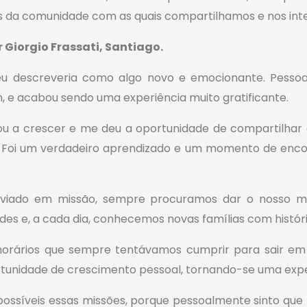
 da comunidade com as quais compartilhamos e nos int
Giorgio Frassati, Santiago.
eu descreveria como algo novo e emocionante. Pessoal
, e acabou sendo uma experiência muito gratificante.
ou a crescer e me deu a oportunidade de compartilha
no. Foi um verdadeiro aprendizado e um momento de en
nviado em missão, sempre procuramos dar o nosso m
es e, a cada dia, conhecemos novas famílias com históri
rários que sempre tentávamos cumprir para sair em m
rtunidade de crescimento pessoal, tornando-se uma exper
ossíveis essas missões, porque pessoalmente sinto que