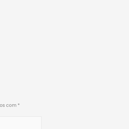
dos com
*