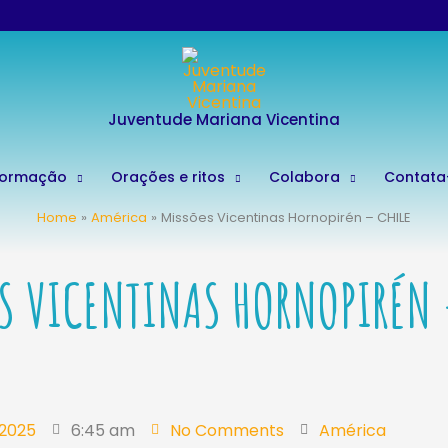
Juventude Mariana Vicentina
Formação
Orações e ritos
Colabora
Contata
Home
América
Missões Vicentinas Hornopirén – CHILE
S VICENTINAS HORNOPIRÉN 
 2025
6:45 am
No Comments
América