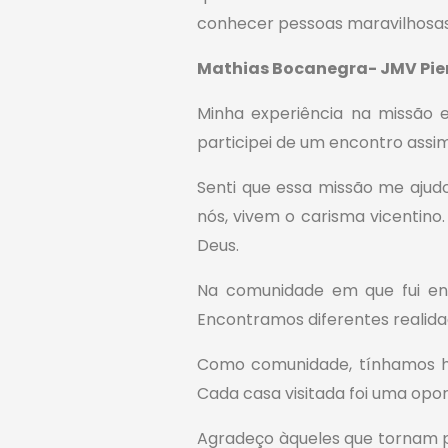
conhecer pessoas maravilhosas
Mathias Bocanegra- JMV Pier 
Minha experiência na missão 
participei de um encontro assim
Senti que essa missão me ajud
nós, vivem o carisma vicenti
Deus.
Na comunidade em que fui e
Encontramos diferentes realidad
Como comunidade, tínhamos ho
Cada casa visitada foi uma opo
Agradeço àqueles que tornam p