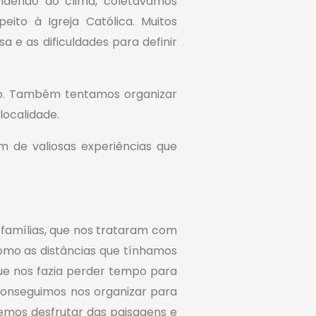
endendo do clima, coletávamos
eito à Igreja Católica. Muitos
e as dificuldades para definir
ião. Também tentamos organizar
localidade.
m de valiosas experiências que
 famílias, que nos trataram com
omo as distâncias que tínhamos
ue nos fazia perder tempo para
 conseguimos nos organizar para
demos desfrutar das paisagens e