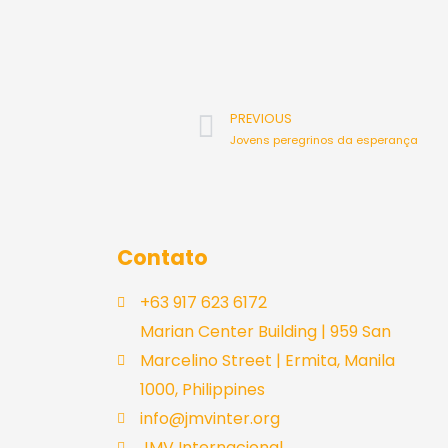
Prev
PREVIOUS
Jovens peregrinos da esperança
Contato
+63 917 623 6172
Marian Center Building | 959 San
Marcelino Street | Ermita, Manila
1000, Philippines
info@jmvinter.org
JMV Internacional