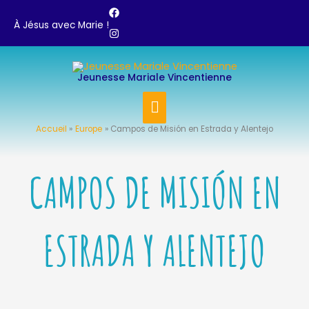
Aller
À Jésus avec Marie !
au
contenu
MENU
Jeunesse Mariale Vincentienne
PRINCIPAL
Accueil
Europe
Campos de Misión en Estrada y Alentejo
CAMPOS DE MISIÓN EN
ESTRADA Y ALENTEJO