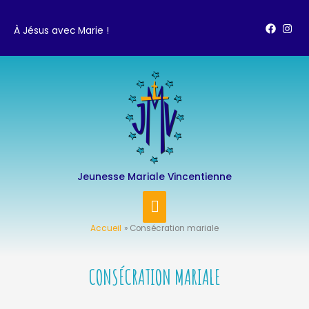
Aller
au
À Jésus avec Marie !
contenu
MENU
PRINCIPAL
Jeunesse Mariale Vincentienne
Accueil
Consécration mariale
CONSÉCRATION MARIALE