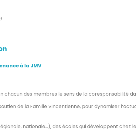
1
ion
tenance à la JMV
en chacun des membres le sens de la coresponsabilité dans
outien de la Famille Vincentienne, pour dynamiser l’actu
gionale, nationale…), des écoles qui développent chez les