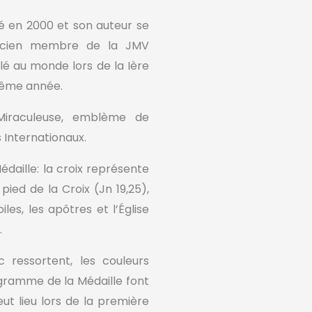
éé en 2000 et son auteur se
ncien membre de la JMV
lé au monde lors de la Ière
même année.
 Miraculeuse, emblème de
s Internationaux.
daille: la croix représente
 pied de la Croix (Jn 19,25),
es, les apôtres et l’Église
.
 ressortent, les couleurs
ogramme de la Médaille font
 eut lieu lors de la première