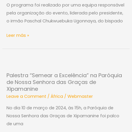
O programa foi realizado por uma equipa responsável
DA
pela organização do evento, liderada pelo presidente,
JUVENTUDE
o irmão Paschal Chukwuebuka Ugonnaya, do bispado
MARIANA
VINCENTINA
Leer más »
DA
NIGÉRIA
Palestra
“Semear
Palestra “Semear a Excelência” na Paróquia
a
de Nossa Senhora das Graças de
Excelência”
Xipamanine
na
Leave a Comment
/
África
/
Webmaster
Paróquia
No dia 10 de março de 2024, às 15h, a Paróquia de
de
Nossa Senhora das Graças de Xipamanine foi palco
Nossa
de uma
Senhora