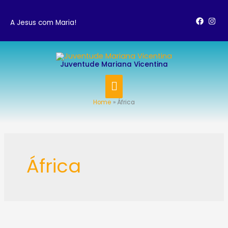
Skip
to
A Jesus com Maria!
content
MAIN
Juventude Mariana Vicentina
MENU
Home
África
Post
pagination
África
A
JMV