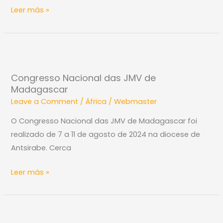
das
Leer más »
Graças
de
Xipamanine
Congresso
Nacional
Congresso Nacional das JMV de
das
Madagascar
JMV
Leave a Comment
/
África
/
Webmaster
de
Madagascar
O Congresso Nacional das JMV de Madagascar foi
realizado de 7 a 11 de agosto de 2024 na diocese de
Antsirabe. Cerca
Leer más »
SESSÃO