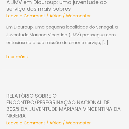
A JMV em Diouroup: uma juventude ao
em
serviço dos mais pobres
Diouroup:
Leave a Comment
/
África
/
Webmaster
uma
juventude
Em Diouroup, uma pequena localidade do Senegal, a
ao
Juventude Mariana Vicentina (JMV) prossegue com
serviço
entusiasmo a sua missão de amor e serviço, […]
dos
Leer más »
mais
pobres
RELATÓRIO
SOBRE
RELATÓRIO SOBRE O
O
ENCONTRO/PEREGRINAÇÃO NACIONAL DE
ENCONTRO/PEREGRINAÇÃO
2025 DA JUVENTUDE MARIANA VINCENTINA DA
NACIONAL
NIGÉRIA
DE
Leave a Comment
/
África
/
Webmaster
2025