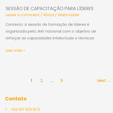
DE
SESSÃO DE CAPACITAÇÃO PARA LÍDERES
CAPACITAÇÃO
Leave a Comment
/
África
/
Webmaster
PARA
LÍDERES
Contexto: A sessão de formação de líderes é
organizada pela JMV nacional com o objetivo de
reforçar as capacidades intelectuais e técnicas
Leer más »
1
2
…
5
Next
→
Contato
+63 917 623 6172