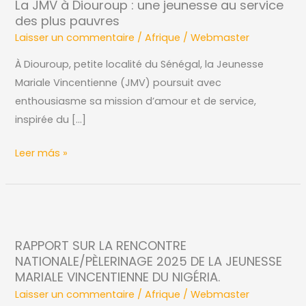
La JMV à Diouroup : une jeunesse au service
à
des plus pauvres
Diouroup
Laisser un commentaire
/
Afrique
/
Webmaster
:
une
À Diouroup, petite localité du Sénégal, la Jeunesse
jeunesse
Mariale Vincentienne (JMV) poursuit avec
au
enthousiasme sa mission d’amour et de service,
service
inspirée du […]
des
Leer más »
plus
pauvres
RAPPORT
SUR
RAPPORT SUR LA RENCONTRE
LA
NATIONALE/PÈLERINAGE 2025 DE LA JEUNESSE
RENCONTRE
MARIALE VINCENTIENNE DU NIGÉRIA.
NATIONALE/PÈLERINAGE
Laisser un commentaire
/
Afrique
/
Webmaster
2025