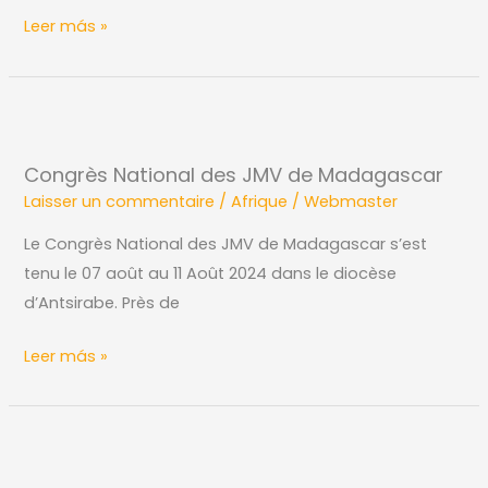
Grâces
Leer más »
de
Xipamanine
Congrès
National
Congrès National des JMV de Madagascar
des
Laisser un commentaire
/
Afrique
/
Webmaster
JMV
de
Le Congrès National des JMV de Madagascar s’est
Madagascar
tenu le 07 août au 11 Août 2024 dans le diocèse
d’Antsirabe. Près de
Leer más »
SESSION
DE