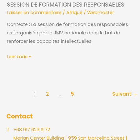
SESSION DE FORMATION DES RESPONSABLES
FORMATION
Laisser un commentaire
/
Afrique
/
Webmaster
DES
RESPONSABLES
Contexte : La session de formation des responsables
est organisée par la JMV nationale dans le but de
renforcer les capacités intellectuelles
Leer más »
1
2
…
5
Suivant
→
Contact
+63 917 623 6172
Marian Center Building | 959 San Marcelino Street |