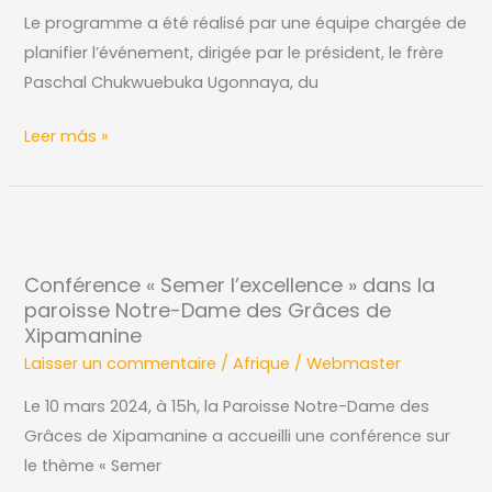
Le programme a été réalisé par une équipe chargée de
DE
planifier l’événement, dirigée par le président, le frère
LA
Paschal Chukwuebuka Ugonnaya, du
JEUNESSE
MARIALE
Leer más »
VINCENTIENNE
DU
NIGÉRIA.
Conférence
« Semer
Conférence « Semer l’excellence » dans la
l’excellence »
paroisse Notre-Dame des Grâces de
dans
Xipamanine
la
Laisser un commentaire
/
Afrique
/
Webmaster
paroisse
Le 10 mars 2024, à 15h, la Paroisse Notre-Dame des
Notre-
Grâces de Xipamanine a accueilli une conférence sur
Dame
le thème « Semer
des