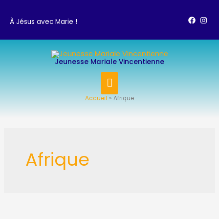
Aller
au
À Jésus avec Marie !
contenu
MENU
Jeunesse Mariale Vincentienne
PRINCIPAL
Accueil
Afrique
Pagination
d’article
Afrique
La
JMV