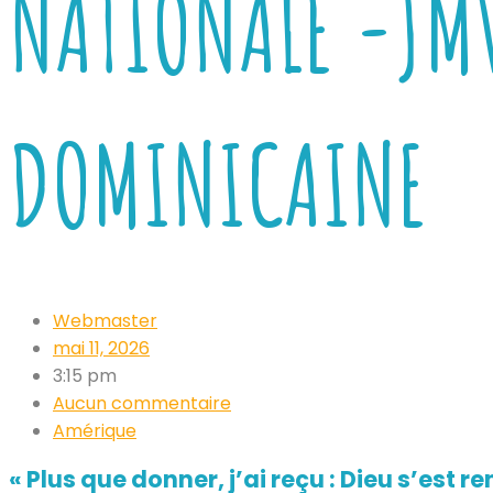
NATIONALE -JM
DOMINICAINE
Webmaster
mai 11, 2026
3:15 pm
Aucun commentaire
Amérique
« Plus que donner, j’ai reçu : Dieu s’est 