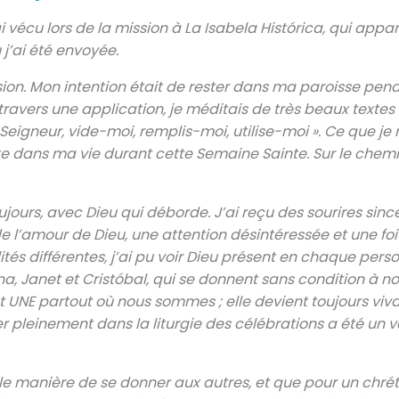
i vécu lors de la mission à La Isabela Histórica, qui appar
 j’ai été envoyée.
ssion. Mon intention était de rester dans ma paroisse pen
vers une application, je méditais de très beaux textes e
 Seigneur, vide-moi, remplis-moi, utilise-moi ». Ce que je
ante dans ma vie durant cette Semaine Sainte. Sur le chemi
ujours, avec Dieu qui déborde. J’ai reçu des sourires sinc
l’amour de Dieu, une attention désintéressée et une foi
tés différentes, j’ai pu voir Dieu présent en chaque pers
 Janet et Cristóbal, qui se donnent sans condition à notre
 UNE partout où nous sommes ; elle devient toujours viva
pleinement dans la liturgie des célébrations a été un v
lle manière de se donner aux autres, et que pour un chrét