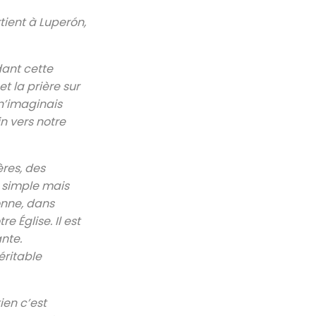
tient à Luperón,
dant cette
t la prière sur
 n’imaginais
n vers notre
ères, des
 simple mais
onne, dans
 Église. Il est
nte.
éritable
ien c’est