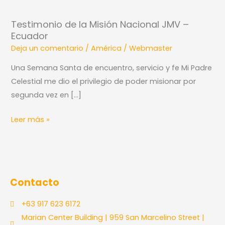
de
Testimonio de la Misión Nacional JMV –
la
Ecuador
Misión
Deja un comentario
/
América
/
Webmaster
Nacional
JMV
Una Semana Santa de encuentro, servicio y fe Mi Padre
–
Celestial me dio el privilegio de poder misionar por
Ecuador
segunda vez en […]
Leer más »
Contacto
+63 917 623 6172
Marian Center Building | 959 San Marcelino Street |