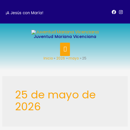
Ir
al
¡A Jesús con María!
contenido
MENÚ
Juventud Mariana Vicenciana
PRINCIPAL
Inicio
2026
mayo
25
25 de mayo de
2026
Testimonio