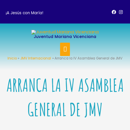
Ir
al
¡A Jesús con María!
contenido
MENÚ
Juventud Mariana Vicenciana
PRINCIPAL
Inicio
JMV Internacional
Arranca la IV Asamblea General de JMV
ARRANCA LA IV ASAMBLEA
GENERAL DE JMV