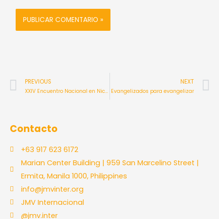
Ant
S
PREVIOUS
NEXT
XXIV Encuentro Nacional en Nicaragua
Evangelizados para evangelizar
Contacto
+63 917 623 6172
Marian Center Building | 959 San Marcelino Street |
Ermita, Manila 1000, Philippines
info@jmvinter.org
JMV Internacional
@jmv.inter