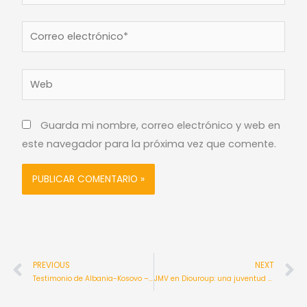
Correo
electrónico*
Web
Guarda mi nombre, correo electrónico y web en
este navegador para la próxima vez que comente.
Ant
S
PREVIOUS
NEXT
Testimonio de Albania-Kosovo – Jubileo de la Esperanza 2025
JMV en Diouroup: una juventud al servicio de los más pobres