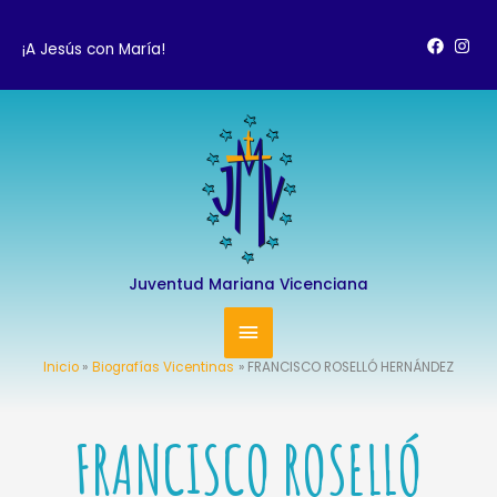
Ir
al
¡A Jesús con María!
contenido
MENÚ
PRINCIPAL
Juventud Mariana Vicenciana
Inicio
Biografías Vicentinas
FRANCISCO ROSELLÓ HERNÁNDEZ
FRANCISCO ROSELLÓ