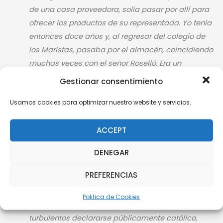
de una casa proveedora, solía pasar por allí para
ofrecer los productos de su representada. Yo tenía
entonces doce años y, al regresar del colegio de
los Maristas, pasaba por el almacén, coincidiendo
muchas veces con el señor Roselló. Era un
mocetón alto, robusto y muy simpático; me
Gestionar consentimiento
preguntaba siempre si cumplía mis prácticas
Usamos cookies para optimizar nuestro website y servicios.
religiosas, pues yo le había dicho que pertenecía
al
Apostolado de la Oración en segundo grado
,
ACCEPT
con el compromiso de rezar diariamente el
ofrecimiento, un padrenuestro y diez avemarías.
DENEGAR
Me invitó a acudir a la Casa de Misericordia para
PREFERENCIAS
ver las funciones teatrales que se representaban
algunos domingos, y me llevaron muchas tardes.
Politica de Cookies
A pesar del peligro que suponía en aquellos años
turbulentos declararse públicamente católico,