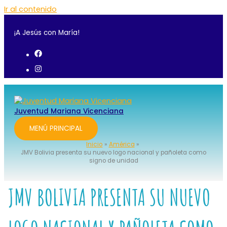
Ir al contenido
¡A Jesús con María!
Juventud Mariana Vicenciana
MENÚ PRINCIPAL
Inicio
América
JMV Bolivia presenta su nuevo logo nacional y pañoleta como
signo de unidad
JMV BOLIVIA PRESENTA SU NUEVO